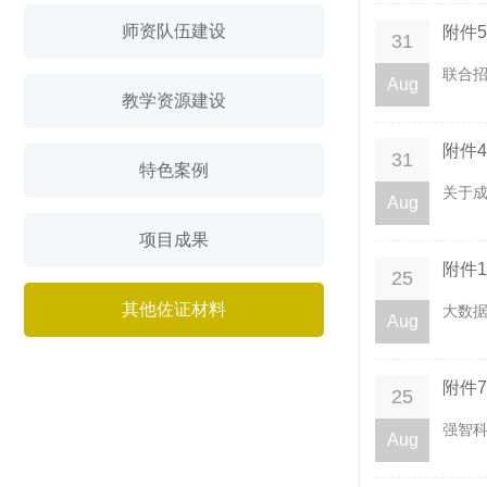
师资队伍建设
附件
31
联合招
Aug
教学资源建设
附件
31
特色案例
关于成
Aug
项目成果
附件
25
其他佐证材料
大数据
Aug
附件
25
强智科
Aug