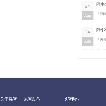
附件
24
《师傅
Aug
附件
24
《实习
Aug
关于强智
以智助教
以智助学