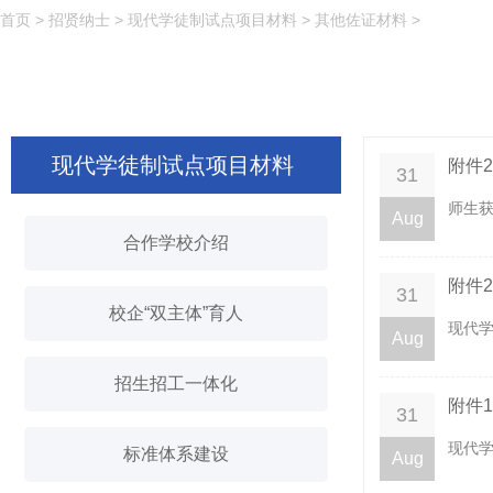
首页
>
招贤纳士
>
现代学徒制试点项目材料
>
其他佐证材料
>
现代学徒制试点项目材料
附件
31
师生获
Aug
合作学校介绍
附件
31
校企“双主体”育人
现代学
Aug
招生招工一体化
附件
31
现代学
标准体系建设
Aug