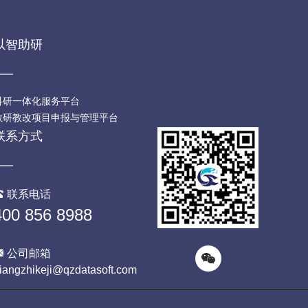
以智助研
科研一体化服务平台
教研教改项目申报与管理平台
联系方式
联系电话
400 856 8988
公司邮箱
iangzhikeji@qzdatasoft.com