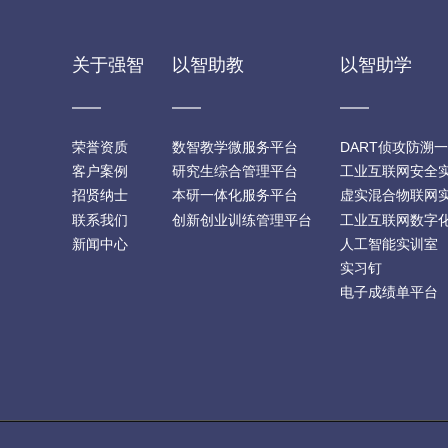
关于强智
以智助教
以智助学
荣誉资质
数智教学微服务平台
DART侦攻防溯
客户案例
研究生综合管理平台
工业互联网安全
招贤纳士
本研一体化服务平台
虚实混合物联网
联系我们
创新创业训练管理平台
工业互联网数字
新闻中心
人工智能实训室
实习钉
电子成绩单平台