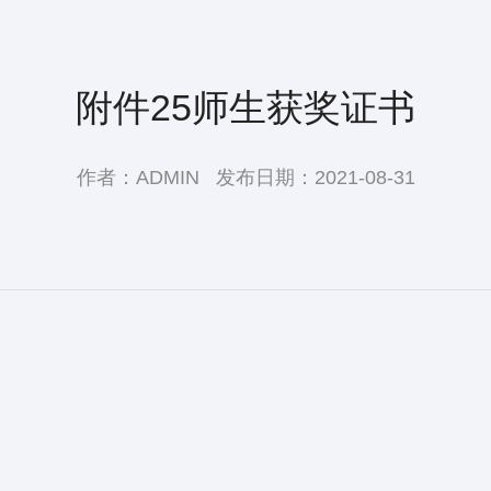
附件25师生获奖证书
作者：ADMIN 发布日期：2021-08-31