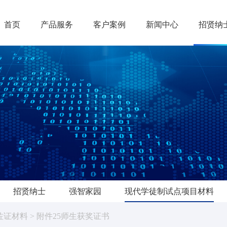
首页
产品服务
客户案例
新闻中心
招贤纳
招贤纳士
强智家园
现代学徒制试点项目材料
佐证材料
>
附件25师生获奖证书