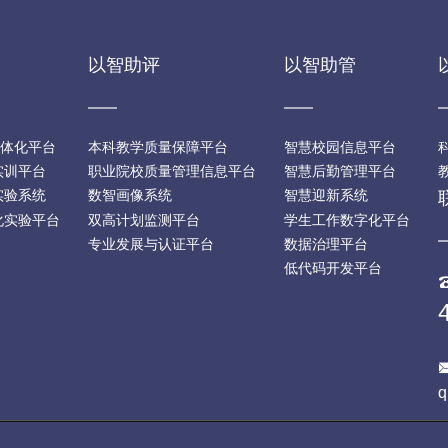
以智助评
以智助管
一体化平台
本科教学质量保障平台
智慧校园信息平台
实训平台
职业院校质量管理信息平台
智慧后勤管理平台
实验系统
数智画像系统
智慧迎新系统
化实验平台
双高计划监测平台
学生工作数字化平台
专业发展与认证平台
数据治理平台
低代码开发平台
q