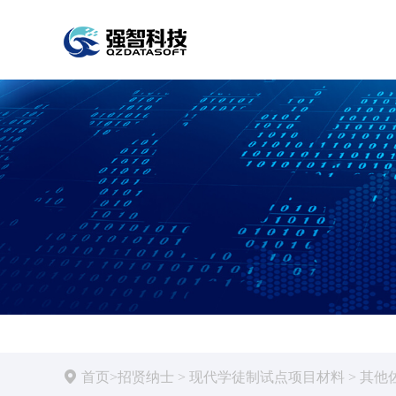
首页
>
招贤纳士
>
现代学徒制试点项目材料
>
其他