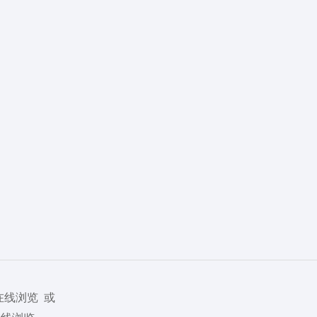
在线浏览 或