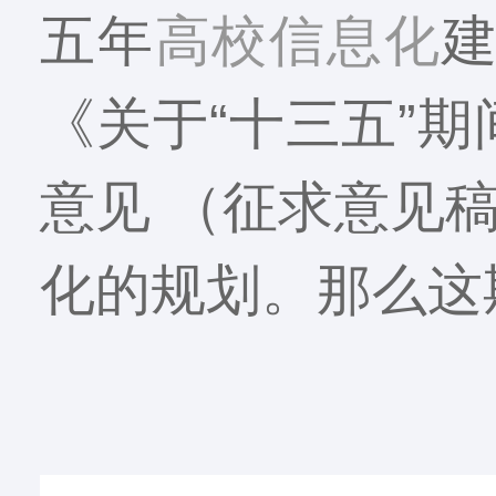
五年
高校信息化
《关于“十三五”
意见 （征求意见
化的规划。那么这