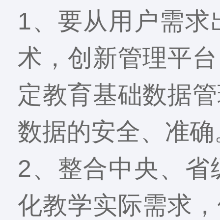
1、要从用户需求
术，创新管理平台
定教育基础数据管
数据的安全、准确
2、整合中央、省
化教学实际需求，