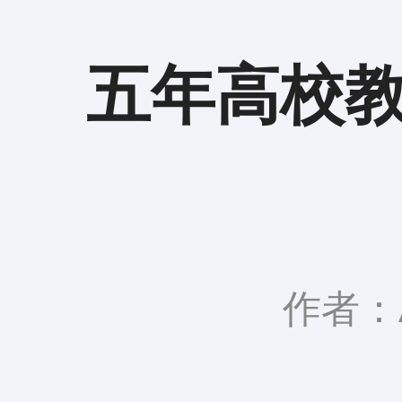
五年高校
作者：A