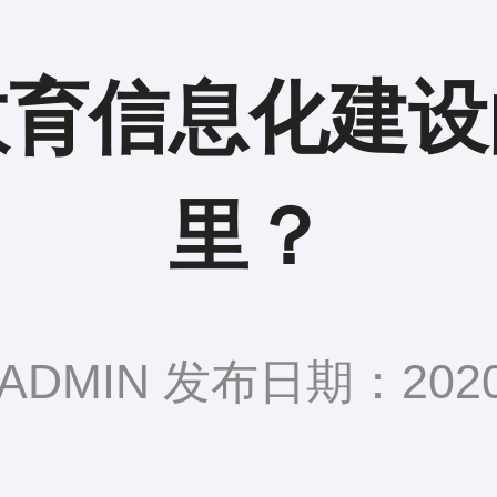
教育信息化建设
里？
DMIN 发布日期：2020-