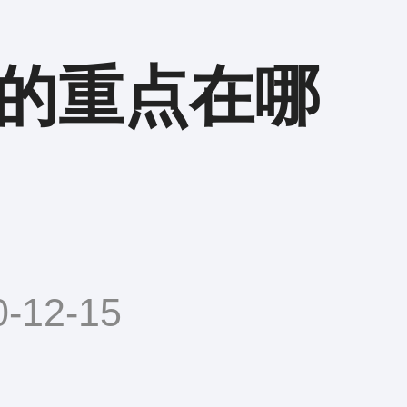
的重点在哪
12-15