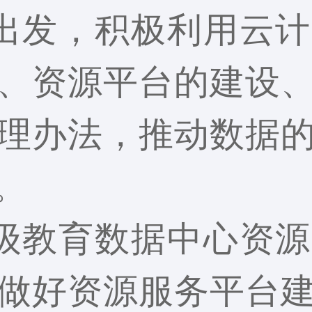
出发，积极利用云
、资源平台的建设
理办法，推动数据
。
级教育数据中心资
做好资源服务平台