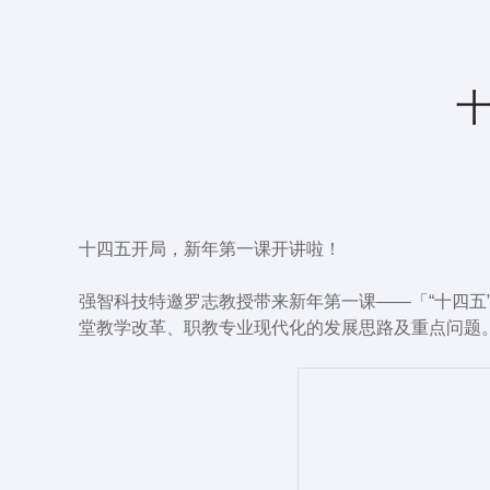
十四五开局，新年第一课开讲啦！
强智科技特邀罗志教授带来新年第一课——「“十四五
堂教学改革、职教专业现代化的发展思路及重点问题