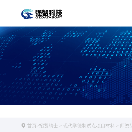
首页
>
招贤纳士
>
现代学徒制试点项目材料
>
师资