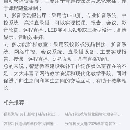
自动录播设备等，主要用于普通授课及常态化录播，便
于课程随堂录制；
4、影音欣赏报告厅：采用含LED屏、专业扩音系统、中
控系统、高清直录播，可以实现授课、报告、会议、影
音欣赏、远程直播，LED屏可以弧形或三折型设计，高清
显示，音响效果好。
5、多功能阶梯教室：采用双投影或液晶拼接、扩音系
统、网络中控、会议系统、直录播设备，主要实现报
告、授课、远程直播、远程互动，具有直播功能。
总的来说，智慧教室建设弥补了传统多媒体室存在的不
足，大大丰富了网络教学资源和现代化教学手段。同时
促进了师生之间和学生之间的交流互动，有助于教学相
长。
相关推荐：
强基聚智 共赴新程 | 强智科技2025年度总结表彰大会隆重举行
强智科技携智慧校园智能服务平台亮相湖南省教育信息化工作研讨会
强智科技连续两年获评“湖南湘江新区民营企业社会责任百强”
强智科技入选“2025年湖南省互联网综合实力前三十家企业”