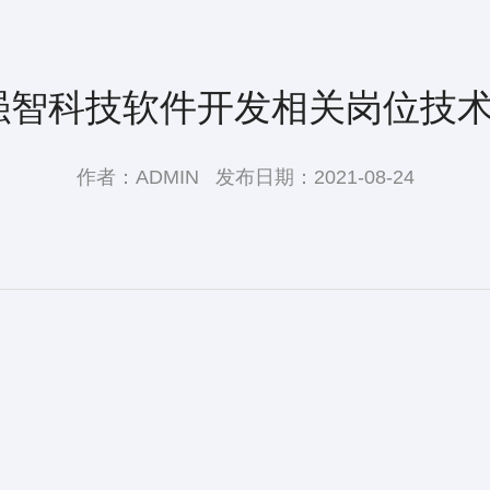
 强智科技软件开发相关岗位技
作者：ADMIN 发布日期：2021-08-24