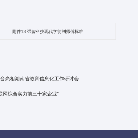
附件13 强智科技现代学徒制师傅标准
台亮相湖南省教育信息化工作研讨会
互联网综合实力前三十家企业”