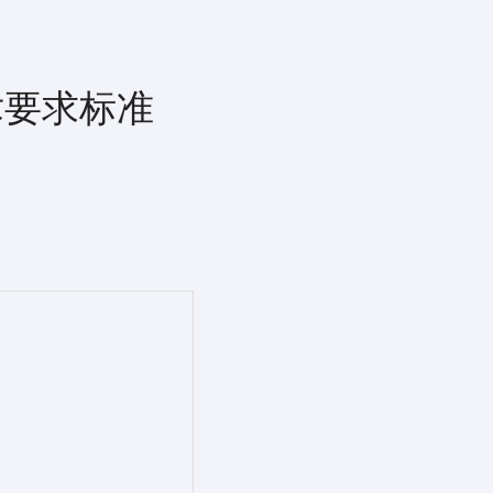
术要求标准