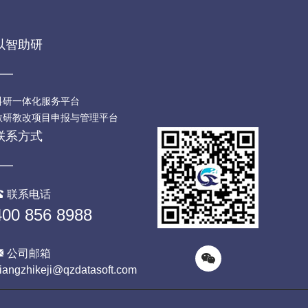
以智助研
科研一体化服务平台
教研教改项目申报与管理平台
联系方式
联系电话
400 856 8988
公司邮箱
iangzhikeji@qzdatasoft.com