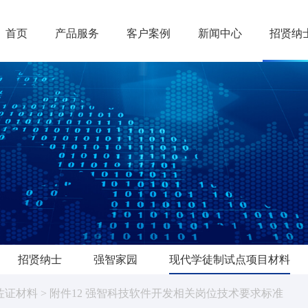
首页
产品服务
客户案例
新闻中心
招贤纳
招贤纳士
强智家园
现代学徒制试点项目材料
佐证材料
>
附件12 强智科技软件开发相关岗位技术要求标准