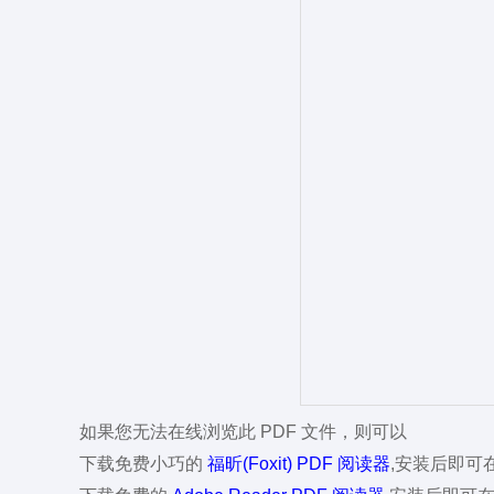
如果您无法在线浏览此 PDF 文件，则可以
下载免费小巧的
福昕(Foxit) PDF 阅读器
,安装后即可