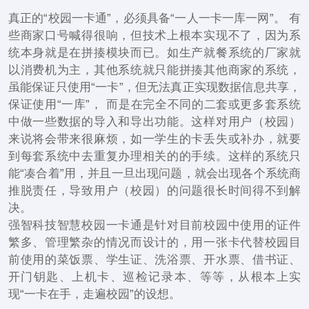
真正的“校园一卡通”，必须具备“一人一卡一库一网”。 有
些商家口号喊得很响，但技术上根本实现不了，因为系
统本身就是在拼揍模块而已。如生产就餐系统的厂家就
以消费机为主，其他系统就只能拼揍其他商家的系统，
虽能保证只使用“一卡”，但无法真正实现数据信息共享，
保证使用“一库”， 而是在完全不同的二套或更多套系统
中做一些数据的导入和导出功能。这样对用户（校园）
来说将会带来很麻烦，如一学生的卡丢失或补办，就要
到每套系统中去重复办理相关的的手续。这样的系统只
能“凑合着”用，并且一旦出现问题，就会出现各个系统商
推脱责任，导致用户（校园）的问题很长时间得不到解
决。
强智科技智慧校园一卡通是针对目前校园中使用的证件
繁多、管理繁杂的情况而设计的，用一张卡代替校园目
前使用的菜饭票、学生证、洗浴票、开水票、借书证、
开门钥匙、上机卡、巡检记录本、等等，从根本上实
现“一卡在手，走遍校园”的设想。