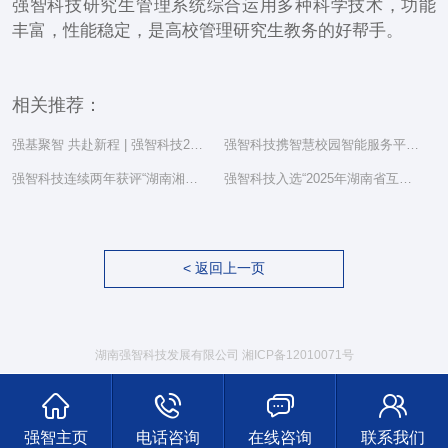
强智科技研究生管理系统综合运用多种科学技术，功能
丰富，性能稳定，是高校管理研究生教务的好帮手。
相关推荐：
强基聚智 共赴新程 | 强智科技2025年度总结表彰大会隆重举行
强智科技携智慧校园智能服务平台亮相湖南省教育信息化工作研讨会
强智科技连续两年获评“湖南湘江新区民营企业社会责任百强”
强智科技入选“2025年湖南省互联网综合实力前三十家企业”
< 返回上一页
湖南强智科技发展有限公司
湘ICP备12010071号
强智主页
电话咨询
在线咨询
联系我们