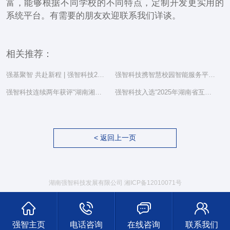
富，能够根据不同学校的不同特点，定制开发更实用的
系统平台。有需要的朋友欢迎联系我们详谈。
相关推荐：
强基聚智 共赴新程 | 强智科技2025年度总结表彰大会隆重举行
强智科技携智慧校园智能服务平台亮相湖南省教育信息化工作研讨会
强智科技连续两年获评“湖南湘江新区民营企业社会责任百强”
强智科技入选“2025年湖南省互联网综合实力前三十家企业”
< 返回上一页
湖南强智科技发展有限公司
湘ICP备12010071号
强智主页
电话咨询
在线咨询
联系我们