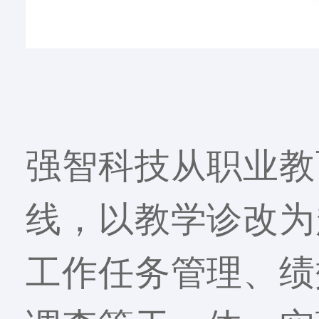
强智科技从职业教
线，以教学诊改为
工作任务管理、绩