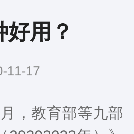
种好用？
11-17
年9月，教育部等九部