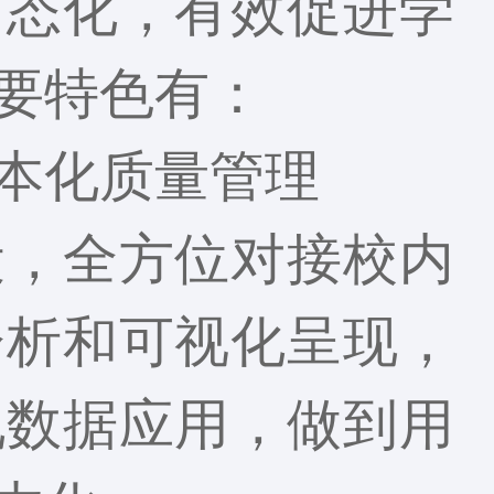
常态化，有效促进学
要特色有：
本化质量管理
设，全方位对接校内
分析和可视化呈现，
现数据应用，做到用