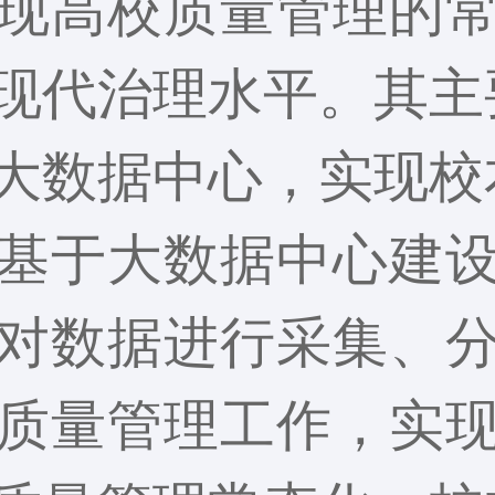
现高校质量管理的
现代治理水平。其主
大数据中心，实现校
基于大数据中心建
对数据进行采集、
质量管理工作，实