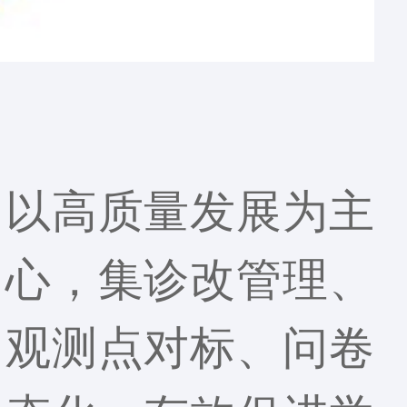
，以高质量发展为主
中心，集诊改管理、
、观测点对标、问卷