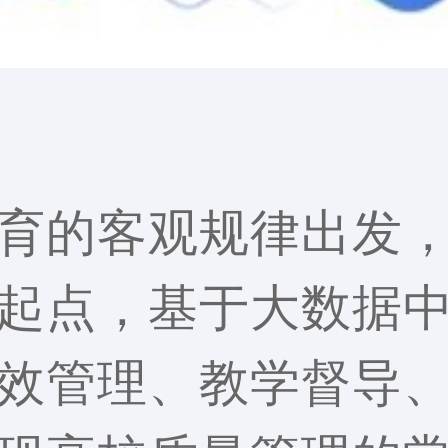
育的客观规律出发
起点，基于大数据
效管理、教学督导