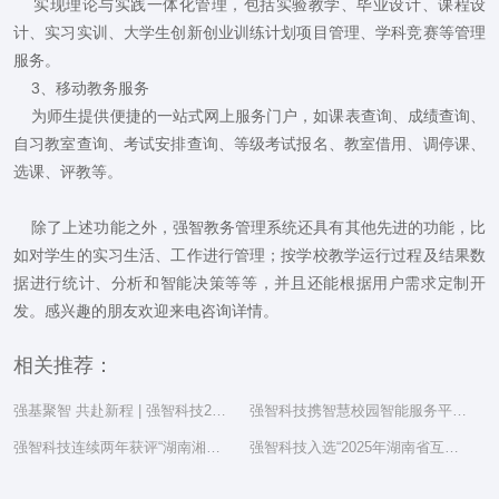
实现理论与实践一体化管理，包括实验教学、毕业设计、课程设
计、实习实训、大学生创新创业训练计划项目管理、学科竞赛等管理
服务。
3、移动教务服务
为师生提供便捷的一站式网上服务门户，如课表查询、成绩查询、
自习教室查询、考试安排查询、等级考试报名、教室借用、调停课、
选课、评教等。
除了上述功能之外，强智教务管理系统还具有其他先进的功能，比
如对学生的实习生活、工作进行管理；按学校教学运行过程及结果数
据进行统计、分析和智能决策等等，并且还能根据用户需求定制开
发。感兴趣的朋友欢迎来电咨询详情。
相关推荐：
强基聚智 共赴新程 | 强智科技2025年度总结表彰大会隆重举行
强智科技携智慧校园智能服务平台亮相湖南省教育信息化工作研讨会
强智科技连续两年获评“湖南湘江新区民营企业社会责任百强”
强智科技入选“2025年湖南省互联网综合实力前三十家企业”