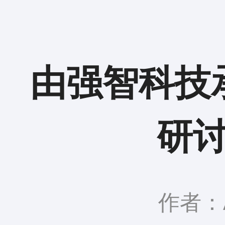
由强智科技
研
作者：A