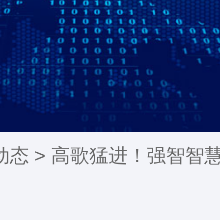
动态
> 高歌猛进！强智智