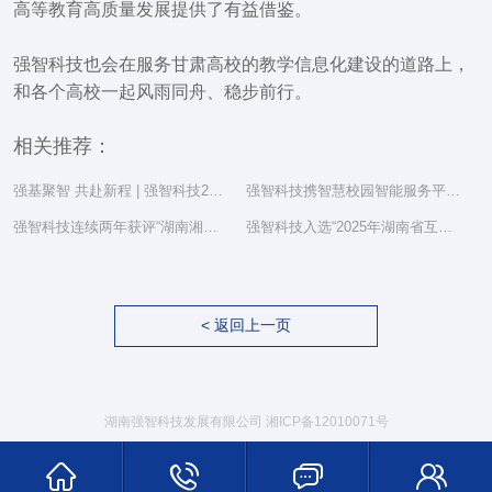
高等教育高质量发展提供了有益借鉴。
强智科技也会在服务甘肃高校的教学信息化建设的道路上，
和各个高校一起风雨同舟、稳步前行。
相关推荐：
强基聚智 共赴新程 | 强智科技2025年度总结表彰大会隆重举行
强智科技携智慧校园智能服务平台亮相湖南省教育信息化工作研讨会
强智科技连续两年获评“湖南湘江新区民营企业社会责任百强”
强智科技入选“2025年湖南省互联网综合实力前三十家企业”
< 返回上一页
湖南强智科技发展有限公司
湘ICP备12010071号