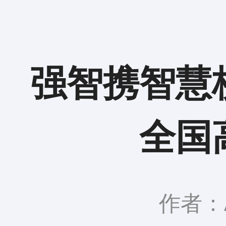
强智携智慧校
全国
作者：A