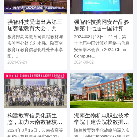
强智科技受邀出席第三
强智科技携网安产品参
届智能教育大会，共促
加第十七届中国计算机
数智教育创新发展
网络与信息安全学术会
教育部高等教育司课程教材与
2024年8月18日—21日，第
议
实验室处处长刘永强、陕西省
十七届中国计算机网络与信息
教育厅教育信息化处处长李享
安全学术会议（2024 China
阳、...
Compute...
2024-09-24
2024-09-02
构建教育信息化新生
湖南生物机电职业技术
态，助力云南数智校园
学院｜建设院校数据中
建设
台，助力数字基座对
2024年8月15日，云南省高等
随着教育数字化战略的深入实
接，推动学校数字化发
学校计算机教学研究会2024
施，职业院校的数字化转型成