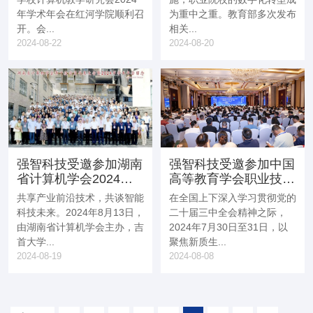
展
年学术年会在红河学院顺利召
为重中之重。教育部多次发布
开。会...
相关...
2024-08-22
2024-08-20
强智科技受邀参加湖南
强智科技受邀参加中国
省计算机学会2024年
高等教育学会职业技术
学术年会，并作技术报
教育分会2024年学术
共享产业前沿技术，共谈智能
在全国上下深入学习贯彻党的
告
年会，并作主题报告
科技未来。2024年8月13日，
二十届三中全会精神之际，
由湖南省计算机学会主办，吉
2024年7月30日至31日，以
首大学...
聚焦新质生...
2024-08-19
2024-08-08